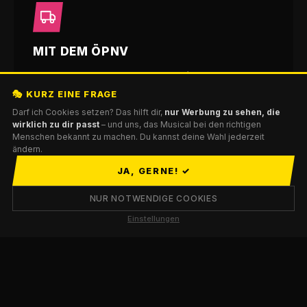
MIT DEM ÖPNV
U-Bahn Linie 4 oder 13 bis
Wiener Platz
oder
Mülheim Bahnhof
, dann ca. 10 Minuten
🎭 KURZ EINE FRAGE
Darf ich Cookies setzen? Das hilft dir,
nur Werbung zu sehen, die
Fußweg zum Depot 1.
wirklich zu dir passt
– und uns, das Musical bei den richtigen
Menschen bekannt zu machen. Du kannst deine Wahl jederzeit
ändern.
Adresse: Schanzenstraße 6–20, 51063 Köln
JA, GERNE! ✓
NUR NOTWENDIGE COOKIES
Einstellungen
PARKEN VOR ORT
Parkhaus direkt auf dem Carlswerk-Gelände,
ca. 440 Stellplätze.